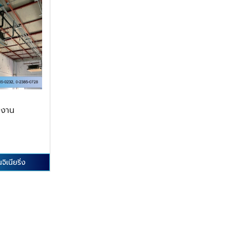
งงาน
จิเนียริ่ง