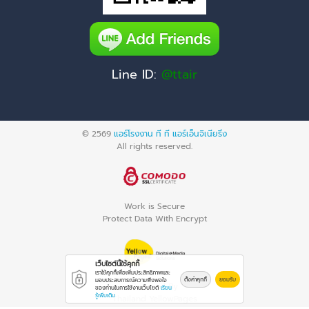
Line ID:
@ttair
© 2569
แอร์โรงงาน ที ที แอร์เอ็นจิเนียริ่ง
All rights reserved.
Work is Secure
Protect Data With Encrypt
เว็บไซต์นี้ใช้คุกกี้
เราใช้คุกกี้เพื่อเพิ่มประสิทธิภาพและ
ตั้งค่าคุกกี้
ยอมรับ
มอบประสบการณ์ความพึงพอใจ
Powered By
ของท่านในการใช้งานเว็บไซต์
เรียน
รู้เพิ่มเติม
Thailand YellowPages